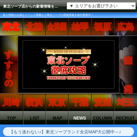
東北ソープ店からの新着情報をどしどし配信するコーナーです。
新人情報やお得なイベント情報など東北ソープの新着情報を毎日更新中！
東北
北陸
金津園
雄琴
福原
広島
すすきの
中洲
沖縄
川崎
横浜
東京
千葉
茨城
埼玉
TOP
LIST
MAP
NEWS
COLUMN
RECRUIT
【もう迷わない♪】東北ソープランド全店MAP大公開中～♪