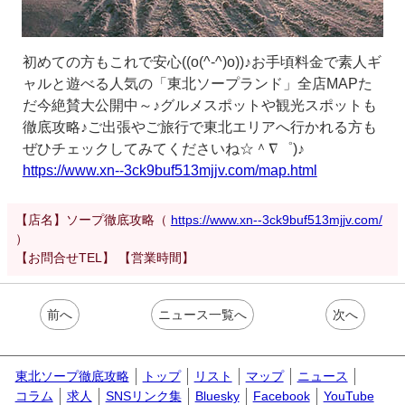
初めての方もこれで安心((o(^-^)o))♪お手頃料金で素人ギ
ャルと遊べる人気の「東北ソープランド」全店MAPた
だ今絶賛大公開中～♪グルメスポットや観光スポットも
徹底攻略♪ご出張やご旅行で東北エリアへ行かれる方も
ぜひチェックしてみてくださいね☆＾∇゜)♪
https://www.xn--3ck9buf513mjjv.com/map.html
【店名】ソープ徹底攻略（
https://www.xn--3ck9buf513mjjv.com/
）
【お問合せTEL】 【営業時間】
前へ
ニュース一覧へ
次へ
東北ソープ徹底攻略
トップ
リスト
マップ
ニュース
コラム
求人
SNSリンク集
Bluesky
Facebook
YouTube